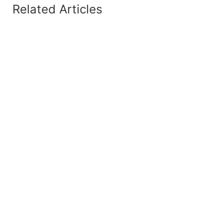
Related Articles
07/08/2026
Belastingaftrek voor verbouwingen in
Nederland: Wat huiseigenaren écht kunnen
terugvragen in 2026