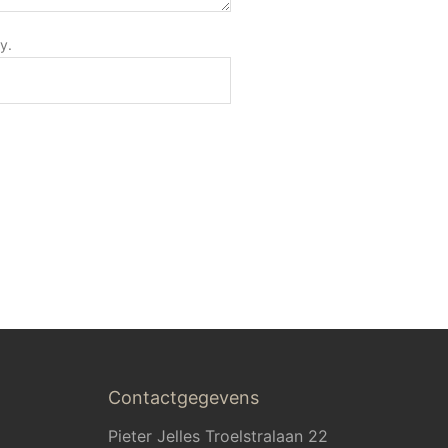
y.
Contactgegevens
Pieter Jelles Troelstralaan 22