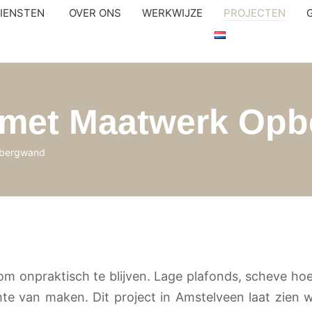
IENSTEN
OVER ONS
WERKWIJZE
PROJECTEN
e met Maatwerk Op
pbergwand
m onpraktisch te blijven. Lage plafonds, scheve hoe
e van maken. Dit project in Amstelveen laat zien wa