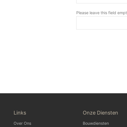
Please leave this field empt
Links
Onze Diensten
Over Ons
Bouwdiensten