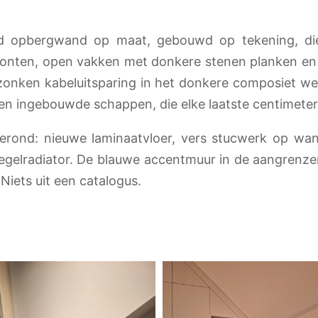
ond opbergwand op maat, gebouwd op tekening, die
fronten, open vakken met donkere stenen planken en
zonken kabeluitsparing in het donkere composiet we
n ingebouwde schappen, die elke laatste centimeter 
fgerond: nieuwe laminaatvloer, vers stucwerk op w
egelradiator. De blauwe accentmuur in de aangrenz
 Niets uit een catalogus.