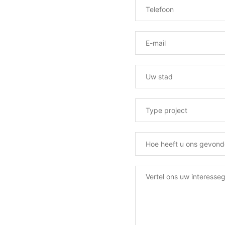
s achter
nsult te
n 24 uur
.